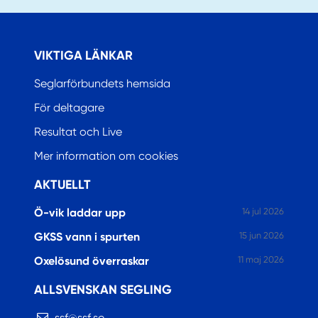
VIKTIGA LÄNKAR
Seglarförbundets hemsida
För deltagare
Resultat och Live
Mer information om cookies
AKTUELLT
Ö-vik laddar upp
14 jul 2026
GKSS vann i spurten
15 jun 2026
Oxelösund överraskar
11 maj 2026
ALLSVENSKAN SEGLING
ssf@ssf.se