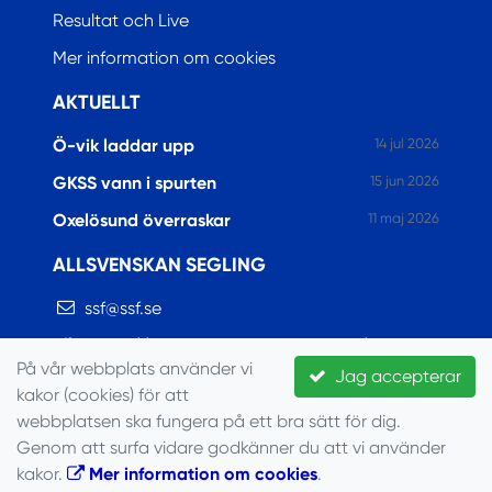
Resultat och Live
Mer information om cookies
AKTUELLT
Ö-vik laddar upp
14 jul 2026
GKSS vann i spurten
15 jun 2026
Oxelösund överraskar
11 maj 2026
ALLSVENSKAN SEGLING
ssf@ssf.se
https://www.allsvenskansegling.se/
På vår webbplats använder vi
Jag accepterar
https://www.facebook.com/allsvenskansegling
kakor (cookies) för att
webbplatsen ska fungera på ett bra sätt för dig.
© Seglarförbundet, 2022
Genom att surfa vidare godkänner du att vi använder
kakor.
Mer information om cookies
.