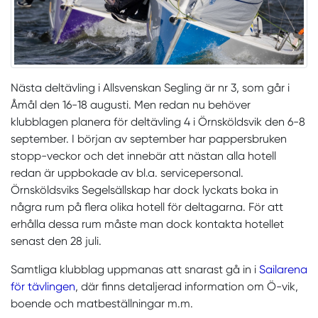
Nästa deltävling i Allsvenskan Segling är nr 3, som går i
Åmål den 16-18 augusti. Men redan nu behöver
klubblagen planera för deltävling 4 i Örnsköldsvik den 6-8
september. I början av september har pappersbruken
stopp-veckor och det innebär att nästan alla hotell
redan är uppbokade av bl.a. servicepersonal.
Örnsköldsviks Segelsällskap har dock lyckats boka in
några rum på flera olika hotell för deltagarna. För att
erhålla dessa rum måste man dock kontakta hotellet
senast den 28 juli.
Samtliga klubblag uppmanas att snarast gå in i
Sailarena
för tävlingen
, där finns detaljerad information om Ö-vik,
boende och matbeställningar m.m.