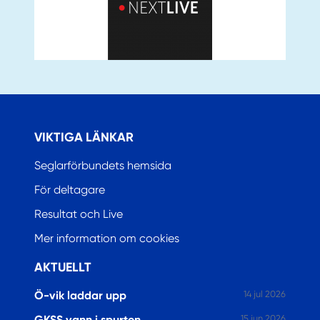
VIKTIGA LÄNKAR
Seglarförbundets hemsida
För deltagare
Resultat och Live
Mer information om cookies
AKTUELLT
Ö-vik laddar upp
14 jul 2026
GKSS vann i spurten
15 jun 2026