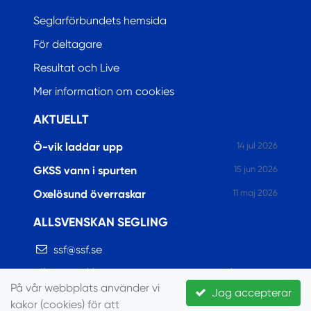
Seglarförbundets hemsida
För deltagare
Resultat och Live
Mer information om cookies
AKTUELLT
Ö-vik laddar upp
14 jul 2026
GKSS vann i spurten
15 jun 2026
Oxelösund överraskar
11 maj 2026
ALLSVENSKAN SEGLING
ssf@ssf.se
https://www.allsvenskansegling.se/
På vår webbplats använder vi
Jag accepterar
https://www.facebook.com/allsvenskansegling
kakor (cookies) för att