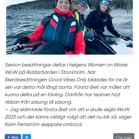
Sexton besättningar deltar i helgens Women on Water,
WoW på Riddarfjärden i Stockholm. När
Ekeröbesättningen Good Vibes Only bildades för tre år
sen var detta mål långt borta. Första året var målet att
kunna delta på en tävling. Därifrån har teamet höjt
ribban från säsong till säsong.
– Jag skämtade första året om att vi skulle segla WoW
2023 och det känns väldigt roligt att det nu blir så, säger
Karin Fernström skeppare ombord.
Läs mer
DELA