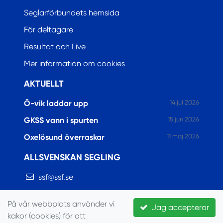
Seglarförbundets hemsida
För deltagare
Resultat och Live
Mer information om cookies
AKTUELLT
Ö-vik laddar upp
14 jul 2026
GKSS vann i spurten
15 jun 2026
Oxelösund överraskar
11 maj 2026
ALLSVENSKAN SEGLING
ssf@ssf.se
https://www.allsvenskansegling.se/
På vår webbplats använder vi
Jag accepterar
https://www.facebook.com/allsvenskansegling
kakor (cookies) för att